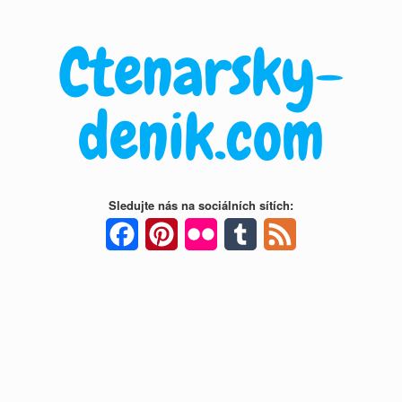
Skip
to
Ctenarsky-
content
denik.com
Sledujte nás na sociálních sítích:
Facebook
Pinterest
Flickr
Tumblr
Feed