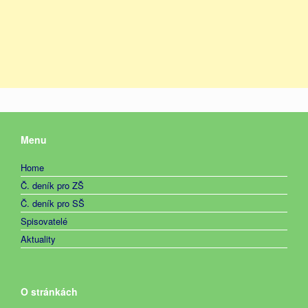
Menu
Home
Č. deník pro ZŠ
Č. deník pro SŠ
Spisovatelé
Aktuality
O stránkách