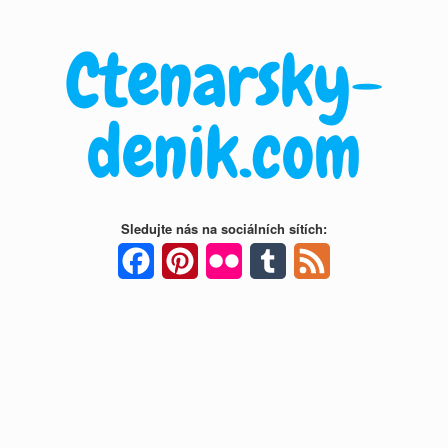
Skip
to
Ctenarsky-
content
denik.com
Sledujte nás na sociálních sítích:
Facebook
Pinterest
Flickr
Tumblr
Feed