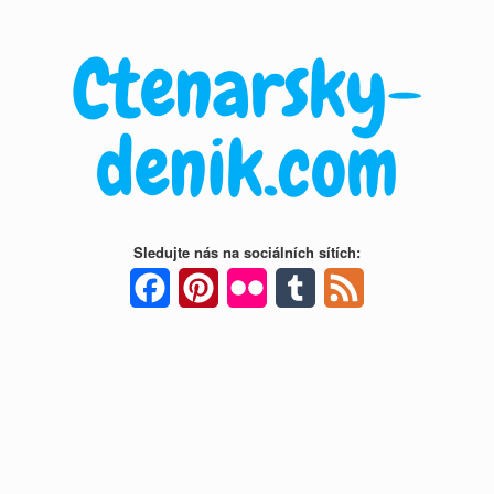
Skip
to
Ctenarsky-
content
denik.com
Sledujte nás na sociálních sítích:
Facebook
Pinterest
Flickr
Tumblr
Feed