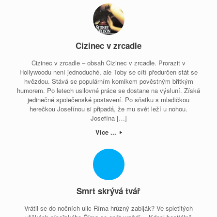
Cizinec v zrcadle
Cizinec v zrcadle – obsah Cizinec v zrcadle. Prorazit v
Hollywoodu není jednoduché, ale Toby se cítí předurčen stát se
hvězdou. Stává se populárním komikem pověstným břitkým
humorem. Po letech usilovné práce se dostane na výsluní. Získá
jedinečné společenské postavení. Po sňatku s mladičkou
herečkou Josefínou si připadá, že mu svět leží u nohou.
Josefína […]
Více ...
Smrt skrývá tvář
Vrátil se do nočních ulic Říma hrůzný zabiják? Ve spletitých