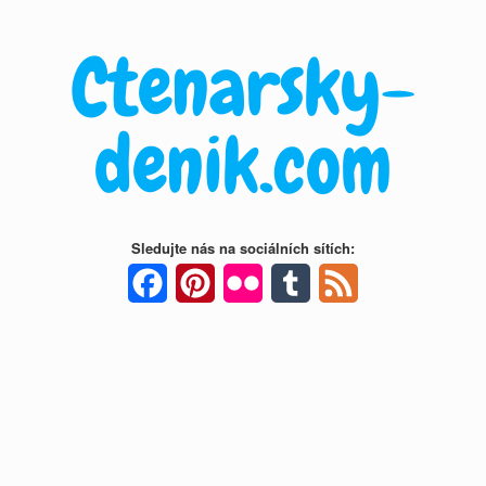
Skip
to
Ctenarsky-
content
denik.com
Sledujte nás na sociálních sítích:
Facebook
Pinterest
Flickr
Tumblr
Feed