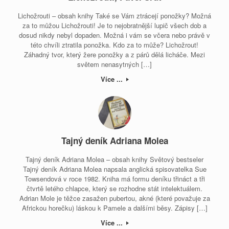
Lichožrouti – obsah knihy Také se Vám ztrácejí ponožky? Možná
za to můžou Lichožrouti! Je to nejobratnější lupič všech dob a
dosud nikdy nebyl dopaden. Možná i vám se včera nebo právě v
této chvíli ztratila ponožka. Kdo za to může? Lichožrout!
Záhadný tvor, který žere ponožky a z párů dělá licháče. Mezi
světem nenasytných […]
Více ...
Tajný deník Adriana Molea
Tajný deník Adriana Molea – obsah knihy Světový bestseler
Tajný deník Adriana Molea napsala anglická spisovatelka Sue
Towsendová v roce 1982. Kniha má formu deníku třináct a tři
čtvrtě letého chlapce, který se rozhodne stát intelektuálem.
Adrian Mole je těžce zasažen pubertou, akné (které považuje za
Africkou horečku) láskou k Pamele a dalšími běsy. Zápisy […]
Více ...