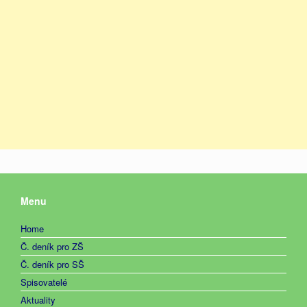
Menu
Home
Č. deník pro ZŠ
Č. deník pro SŠ
Spisovatelé
Aktuality