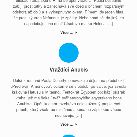
uličkách císařského Říma se opět vraždí… Kdosi bestiálně
zabíjí prostitutky a zanechává své oběti s břichem rozpáraným
odshora až dolů a s vyloupnutým okem. Římem jde jeden hlas,
že proslulý vrah Nefandus je zpátky. Nebo snad někdo jiný jen
napodobuje jeho dílo? Císařova matka Helena […]
Více ...
Vraždící Anubis
Další z románů Paula Dohertyho navazuje dějem na předchozí
„Před tváří Amonovou“, ocitáme se v období po válce, jež svedla
královna Hatusu s Mitannci. Tentokrát Egyptem obchází přízrak
vraha, jež má šakalí tvář, tvář starobylého egyptského boha
Anubise. Opět tu autor rozehrává nejen úžasný propletený
příběh, který však tou rozličnou a košatou zápletkou vůbec
neunavuje, […]
Více ...