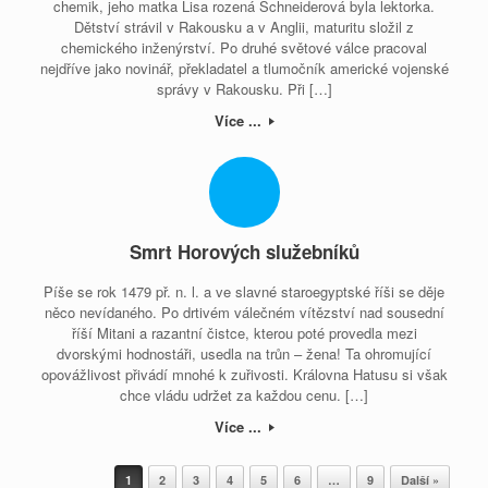
chemik, jeho matka Lisa rozená Schneiderová byla lektorka.
Dětství strávil v Rakousku a v Anglii, maturitu složil z
chemického inženýrství. Po druhé světové válce pracoval
nejdříve jako novinář, překladatel a tlumočník americké vojenské
správy v Rakousku. Při […]
Více ...
Smrt Horových služebníků
Píše se rok 1479 př. n. l. a ve slavné staroegyptské říši se děje
něco nevídaného. Po drtivém válečném vítězství nad sousední
říší Mitani a razantní čistce, kterou poté provedla mezi
dvorskými hodnostáři, usedla na trůn – žena! Ta ohromující
opovážlivost přivádí mnohé k zuřivosti. Královna Hatusu si však
chce vládu udržet za každou cenu. […]
Více ...
Post navigation
1
2
3
4
5
6
…
9
Další »