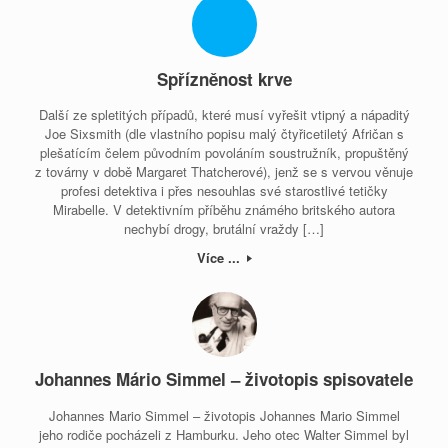
Spřízněnost krve
Další ze spletitých případů, které musí vyřešit vtipný a nápaditý
Joe Sixsmith (dle vlastního popisu malý čtyřicetiletý Afričan s
plešatícím čelem původním povoláním soustružník, propuštěný
z továrny v době Margaret Thatcherové), jenž se s vervou věnuje
profesi detektiva i přes nesouhlas své starostlivé tetičky
Mirabelle. V detektivním příběhu známého britského autora
nechybí drogy, brutální vraždy […]
Více ...
Johannes Mário Simmel – životopis spisovatele
Johannes Mario Simmel – životopis Johannes Mario Simmel
jeho rodiče pocházeli z Hamburku. Jeho otec Walter Simmel byl