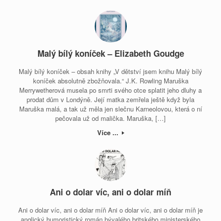
Malý bílý koníček – Elizabeth Goudge
Malý bílý koníček – obsah knihy „V dětství jsem knihu Malý bílý
koníček absolutně zbožňovala.“ J.K. Rowling Maruška
Merrywetherová musela po smrti svého otce splatit jeho dluhy a
prodat dům v Londýně. Její matka zemřela ještě když byla
Maruška malá, a tak už měla jen slečnu Karneolovou, která o ní
pečovala už od malička. Maruška, […]
Více ...
Ani o dolar víc, ani o dolar míň
Ani o dolar víc, ani o dolar míň Ani o dolar víc, ani o dolar míň je
anglický humoristický román bývalého britského ministerského