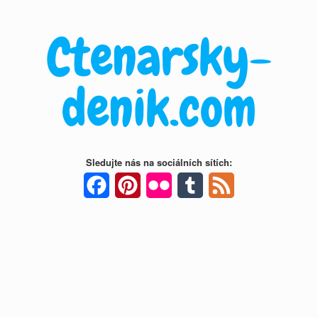
Skip
to
Ctenarsky-
content
denik.com
Sledujte nás na sociálních sítích:
Facebook
Pinterest
Flickr
Tumblr
Feed