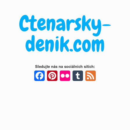
Skip
to
Ctenarsky-
content
denik.com
Sledujte nás na sociálních sítích:
Facebook
Pinterest
Flickr
Tumblr
Feed