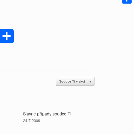
h
Share
a
r
P
S
e
h
a
r
Soudce Ti v akci
→
e
Slavné případy soudce Ti
24.7.2009