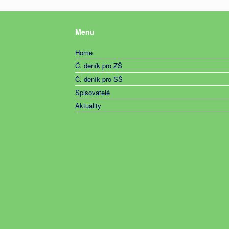
Menu
Home
Č. deník pro ZŠ
Č. deník pro SŠ
Spisovatelé
Aktuality