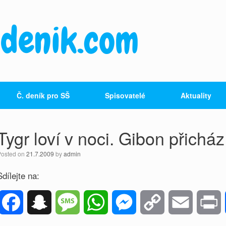
denik.com
Č. deník pro SŠ
Spisovatelé
Aktuality
Tygr loví v noci. Gibon přicház
Posted on
21.7.2009
by
admin
Sdílejte na:
F
S
M
W
M
C
E